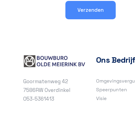
Ons Bedrij
Omgevingsvergu
Goormatenweg 42
Speerpunten
7586RW Overdinkel
Visie
053-5361413