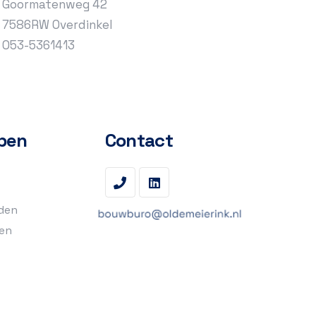
Goormatenweg 42
7586RW Overdinkel
053-5361413
pen
Contact
den
en