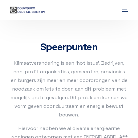
Home
Speerpunten
Ons Bedrijf
Vakgebied
Klimaatverandering is een ‘hot issue’. Bedrijven,
non-profit organisaties, gemeenten, provincies
Het andere bouwen
en burgers zijn meer en meer doordrongen van de
noodzaak om iets te doen aan dit probleem met
Levensloop
mogelijk grote gevolgen. Dit probleem kunnen we
vorm geven door duurzaam en energie bewust
Ontwerpen
bouwen.
Contact
Hiervoor hebben we al diverse energiearme
woningen ontworpen met een ENERGIELASBEL A**